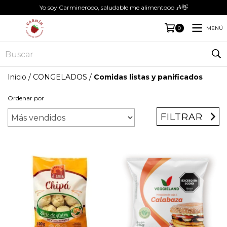
Yo soy Carminerooo, saludable me alimentooo 🎶👋
MENÚ
0
Inicio
/
CONGELADOS
/
Comidas listas y panificados
Ordenar por
FILTRAR