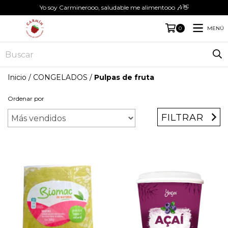
Yo soy Carminerooo, saludable me alimentooo 🎶👋
MENÚ
0
Inicio
/
CONGELADOS
/
Pulpas de fruta
Ordenar por
FILTRAR