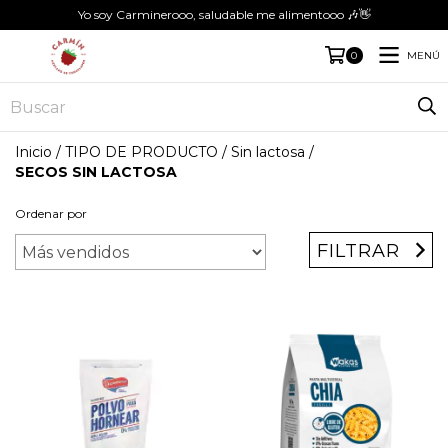
Yo soy Carminerooo, saludable me alimentooo 🎶👋
MENÚ
0
Inicio
/
TIPO DE PRODUCTO
/
Sin lactosa
/
SECOS SIN LACTOSA
Ordenar por
FILTRAR