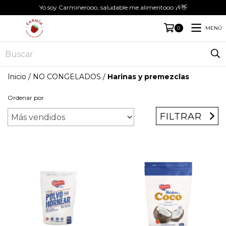
Yo soy Carminerooo, saludable me alimentooo 🎶👋
MENÚ
0
Inicio
/
NO CONGELADOS
/
Harinas y premezclas
Ordenar por
FILTRAR