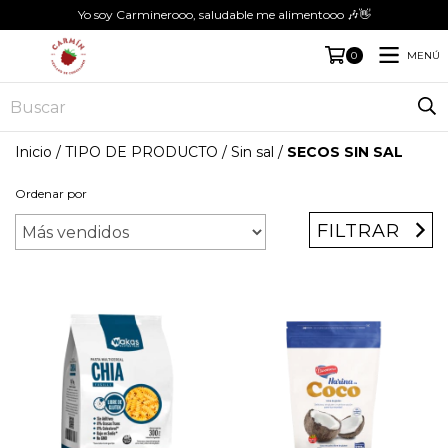
Yo soy Carminerooo, saludable me alimentooo 🎶👋
MENÚ
0
Inicio
/
TIPO DE PRODUCTO
/
Sin sal
/
SECOS SIN SAL
Ordenar por
FILTRAR